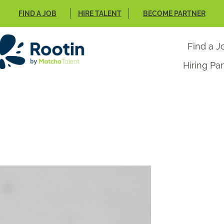
FIND A JOB
HIRE TALENT
BECOME PARTNER
Find a J
Hiring Pa