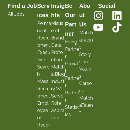
Find a Job
Serv
Insig
Be
Abo
Social
All Jobs
ices
hts
Our
ut
Perma
Misus
Part
Us
nent
e of
Match
ner
Recrui
Brand
aTalen
Hiring
tment
Data
t
Partne
Execu
Prote
Story
r
tive
ction
Core
Growt
Searc
Match
Value
h
h
a Blog
s
Partne
Mass
Indust
Caree
r
Recrui
ry We
r at
Partne
tment
Serve
Match
r
Empl
Role
aTalen
Statist
oyee
Aspira
t
ics
of
tion
Recor