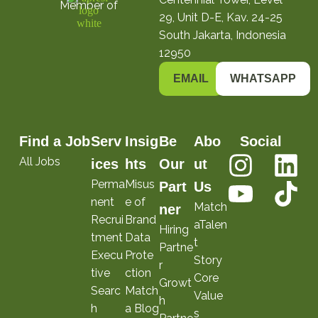
Member of
29, Unit D-E, Kav. 24-25
South Jakarta, Indonesia
12950
EMAIL
WHATSAPP
Find a Job
Serv
Insig
Be
Abo
Social
All Jobs
ices
hts
Our
ut
Perma
Misus
Part
Us
nent
e of
Match
ner
Recrui
Brand
aTalen
Hiring
tment
Data
t
Partne
Execu
Prote
Story
r
tive
ction
Core
Growt
Searc
Match
Value
h
h
a Blog
s