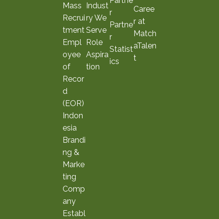
Partne
Mass
Indust
Caree
r
Recrui
ry We
r at
Partne
tment
Serve
Match
r
Empl
Role
aTalen
Statist
oyee
Aspira
t
ics
of
tion
Recor
d
(EOR)
Indon
esia
Brandi
ng &
Marke
ting
Comp
any
Establ