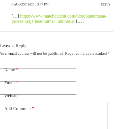
6 AUGUST 2026 / 3:47 PM
REPLY
[…]
https://www.matchatalent.com/blog/bagaimana-
proses-kerja-headhunter-indonesia/
[…]
Leave a Reply
Your email address will not be published.
Required fields are marked
*
Name
*
Email
*
Website
Add Comment
*