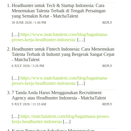
Headhunter untuk Tech & Startup Indonesia: Cara
Menemukan Talenta Terbaik di Tengah Persaingan
yang Semakin Ketat - MatchaTalent
30 JUNE 2026 / 1:40 PM
REPLY
[…]
https://www.matchatalent.com/blog/bagaimana-
proses-kerja-headhunter-indonesia/
[…]
Headhunter untuk Fintech Indonesia: Cara Menemukan
Talenta Terbaik di Industri yang Bergerak Sangat Cepat
- MatchaTalent
6 JULY 2026 / 3:26 PM
REPLY
[…]
https://www.matchatalent.com/blog/bagaimana-
proses-kerja-headhunter-indonesia/
[…]
7 Tanda Anda Harus Menggunakan Recruitment
Agency atau Headhunter Indonesia - MatchaTalent
9 JULY 2026 / 11:33 AM
REPLY
[…]
https://matchatalent.com/blog/bagaimana-proses-
kerja-headhunter-indonesia
[…]
Kapan Perusahaan Sebaiknya Menggunakan