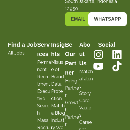
South Jakarta, Indonesia
12950
EMAIL
WHATSAPP
Find a Job
Serv
Insig
Be
Abo
Social
All Jobs
ices
hts
Our
ut
Perma
Misus
Part
Us
nent
e of
Match
ner
Recrui
Brand
aTalen
Hiring
tment
Data
t
Partne
Execu
Prote
Story
r
tive
ction
Core
Growt
Searc
Match
Value
h
h
a Blog
s
Partne
Mass
Indust
Caree
r
Recrui
ry We
r at