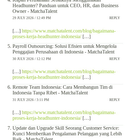
Headhunter? Panduan untuk CEO, HR, dan Business
Owner - MatchaTalent
29 JULY 2026 / 12:49 PM
REPLY
[…]
https://www.matchatalent.com/blog/bagaimana-
proses-kerja-headhunter-indonesia/
[…]
Payroll Outsourcing: Solusi Efisien untuk Mengelola
Penggajian Perusahaan di Indonesia - MatchaTalent
30 JULY 2026 / 12:12 PM
REPLY
[…]
https://www.matchatalent.com/blog/bagaimana-
proses-kerja-headhunter-indonesia/
[…]
Remote Team Indonesia: Cara Membangun Tim di
Indonesia Tanpa Ribet - MatchaTalent
31 JULY 2026 / 3:11 PM
REPLY
[…]
https://www.matchatalent.com/blog/bagaimana-
proses-kerja-headhunter-indonesia/
[…]
Update dan Upgrade Skill Seorang Customer Service:
Kunci Memberikan Pengalaman Pelanggan yang Lebih
Baik - MatchaTalent