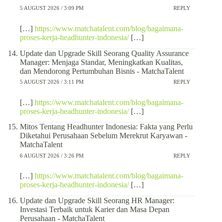
5 AUGUST 2026 / 3:09 PM
REPLY
[…]
https://www.matchatalent.com/blog/bagaimana-
proses-kerja-headhunter-indonesia/
[…]
Update dan Upgrade Skill Seorang Quality Assurance
Manager: Menjaga Standar, Meningkatkan Kualitas,
dan Mendorong Pertumbuhan Bisnis - MatchaTalent
5 AUGUST 2026 / 3:11 PM
REPLY
[…]
https://www.matchatalent.com/blog/bagaimana-
proses-kerja-headhunter-indonesia/
[…]
Mitos Tentang Headhunter Indonesia: Fakta yang Perlu
Diketahui Perusahaan Sebelum Merekrut Karyawan -
MatchaTalent
6 AUGUST 2026 / 3:26 PM
REPLY
[…]
https://www.matchatalent.com/blog/bagaimana-
proses-kerja-headhunter-indonesia/
[…]
Update dan Upgrade Skill Seorang HR Manager:
Investasi Terbaik untuk Karier dan Masa Depan
Perusahaan - MatchaTalent