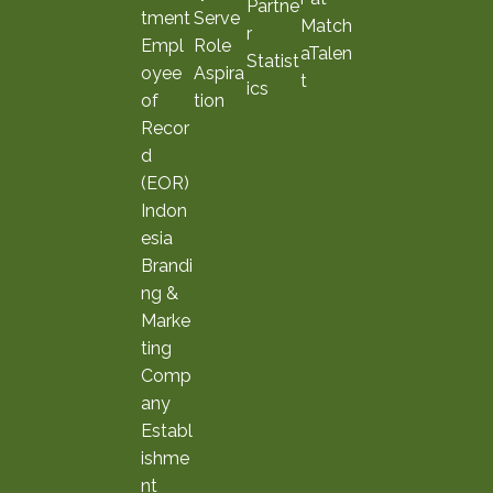
Partne
tment
Serve
Match
r
Empl
Role
aTalen
Statist
oyee
Aspira
t
ics
of
tion
Recor
d
(EOR)
Indon
esia
Brandi
ng &
Marke
ting
Comp
any
Establ
ishme
nt