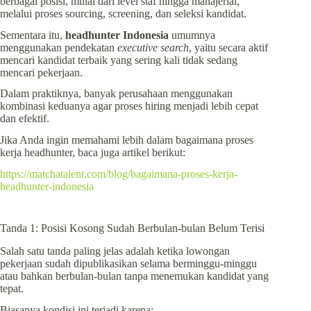
berbagai posisi, mulai dari level staf hingga manajerial,
melalui proses sourcing, screening, dan seleksi kandidat.
Sementara itu,
headhunter Indonesia
umumnya
menggunakan pendekatan
executive search
, yaitu secara aktif
mencari kandidat terbaik yang sering kali tidak sedang
mencari pekerjaan.
Dalam praktiknya, banyak perusahaan menggunakan
kombinasi keduanya agar proses hiring menjadi lebih cepat
dan efektif.
Jika Anda ingin memahami lebih dalam bagaimana proses
kerja headhunter, baca juga artikel berikut:
https://matchatalent.com/blog/bagaimana-proses-kerja-
headhunter-indonesia
Tanda 1: Posisi Kosong Sudah Berbulan-bulan Belum Terisi
Salah satu tanda paling jelas adalah ketika lowongan
pekerjaan sudah dipublikasikan selama berminggu-minggu
atau bahkan berbulan-bulan tanpa menemukan kandidat yang
tepat.
Biasanya kondisi ini terjadi karena: