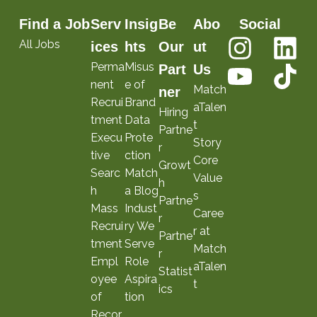
Find a Job
Serv
Insig
Be
Abo
Social
All Jobs
ices
hts
Our
ut
Perma
Misus
Part
Us
nent
e of
Match
ner
Recrui
Brand
aTalen
Hiring
tment
Data
t
Partne
Execu
Prote
Story
r
tive
ction
Core
Growt
Searc
Match
Value
h
h
a Blog
s
Partne
Mass
Indust
Caree
r
Recrui
ry We
r at
Partne
tment
Serve
Match
r
Empl
Role
aTalen
Statist
oyee
Aspira
t
ics
of
tion
Recor