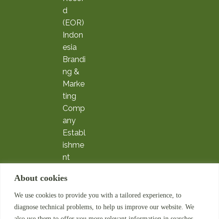
d
(EOR)
Indon
esia
Brandi
ng &
Marke
ting
Comp
any
Establ
ishme
nt
Expatr
About cookies
iate
Servic
We use cookies to provide you with a tailored experience, to
es
diagnose technical problems, to help us improve our website. We
Payrol
also use them to offer you more relevant information in searches.